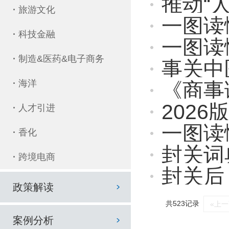
推动“
·
旅游文化
一图读懂！
·
科技金融
一图读
·
制造&医药&电子商务
事关中
·
海洋
《商事调
202
·
人才引进
一图读
·
香化
封关词
·
跨境电商
封关后
政策解读
共523记录
«上
案例分析